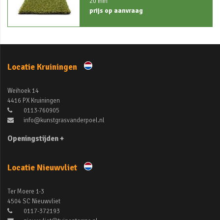
20 mm
prijs op aanvraag
Locatie Kruiningen
Weihoek 14
4416 PX Kruiningen
0113-760905
info@kunstgrasvanderpoel.nl
Openingstijden +
Locatie Nieuwvliet
Ter Moere 1-3
4504 SC Nieuwvliet
0117-372193