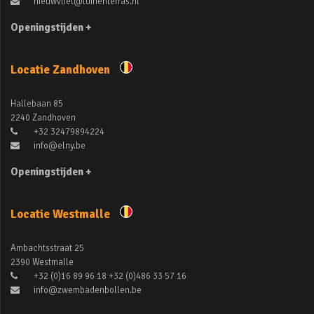
nieuwvliet@tuinenterras.nl
Openingstijden +
Locatie Zandhoven
Hallebaan 85
2240 Zandhoven
+32 32479894224
info@elny.be
Openingstijden +
Locatie Westmalle
Ambachtsstraat 25
2390 Westmalle
+32 (0)16 89 96 18 +32 (0)486 33 57 16
info@zwembadenbollen.be