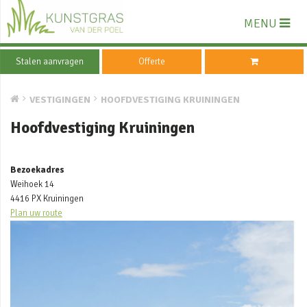
MENU
Stalen aanvragen
Offerte
VESTIGINGEN
HOOFDVESTIGING KRUININGEN
Hoofdvestiging Kruiningen
Bezoekadres
Weihoek 14
4416 PX Kruiningen
Plan uw route