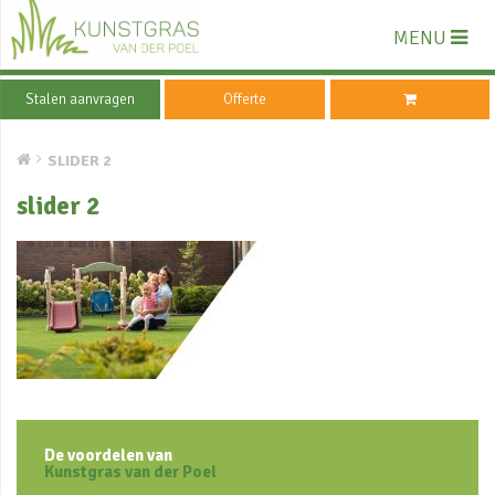
MENU
Stalen aanvragen
Offerte
SLIDER 2
slider 2
De voordelen van
Kunstgras van der Poel