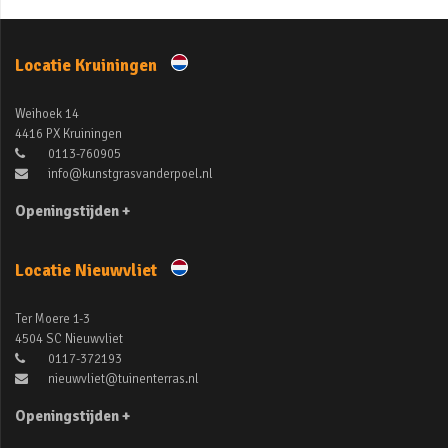
Locatie Kruiningen
Weihoek 14
4416 PX Kruiningen
0113-760905
info@kunstgrasvanderpoel.nl
Openingstijden +
Locatie Nieuwvliet
Ter Moere 1-3
4504 SC Nieuwvliet
0117-372193
nieuwvliet@tuinenterras.nl
Openingstijden +