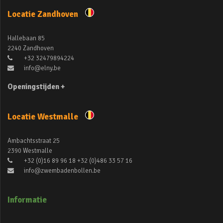
Locatie Zandhoven
Hallebaan 85
2240 Zandhoven
+32 32479894224
info@elny.be
Openingstijden +
Locatie Westmalle
Ambachtsstraat 25
2390 Westmalle
+32 (0)16 89 96 18 +32 (0)486 33 57 16
info@zwembadenbollen.be
Informatie