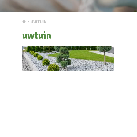
UWTUIN
uwtuin