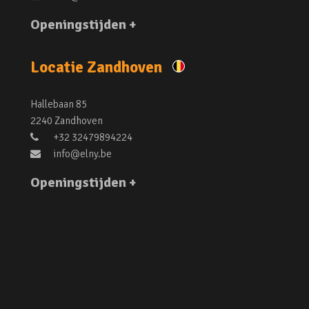
Openingstijden +
Locatie Zandhoven
Hallebaan 85
2240 Zandhoven
+32 32479894224
info@elny.be
Openingstijden +