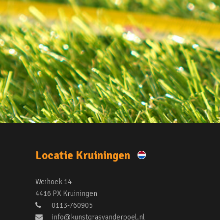
Locatie Kruiningen
Weihoek 14
4416 PX Kruiningen
0113-760905
info@kunstgrasvanderpoel.nl