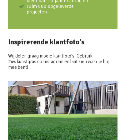
Meer dan 10 jaar ervaring en
ruim 600 opgeleverde
projecten
Inspirerende klantfoto's
Wij delen graag mooie klantfoto's. Gebruik
#uwkunstgras op Instagram en laat zien waar je blij
mee bent!
uwkunstgras
Feb 6