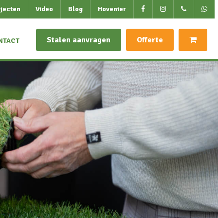
jecten
Video
Blog
Hovenier
Stalen aanvragen
Offerte
NTACT