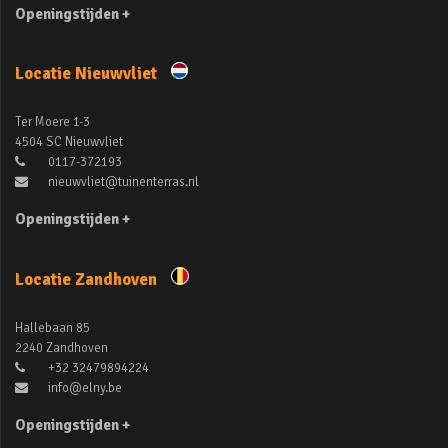
Openingstijden +
Locatie Nieuwvliet
Ter Moere 1-3
4504 SC Nieuwvliet
0117-372193
nieuwvliet@tuinenterras.nl
Openingstijden +
Locatie Zandhoven
Hallebaan 85
2240 Zandhoven
+32 32479894224
info@elny.be
Openingstijden +