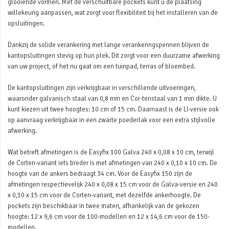
glooiende vormen. Met de verschuifbare pockets kunt u de plaatsing
willekeurig aanpassen, wat zorgt voor flexibiliteit bij het installeren van de
opsluitingen.
Dankzij de solide verankering met lange verankeringspennen blijven de
kantopsluitingen stevig op hun plek. Dit zorgt voor een duurzame afwerking
van uw project, of het nu gaat om een tuinpad, terras of bloembed.
De kantopsluitingen zijn verkrijgbaar in verschillende uitvoeringen,
waaronder galvanisch staal van 0,8 mm en Cor-tenstaal van 1 mm dikte. U
kunt kiezen uit twee hoogtes: 10 cm of 15 cm. Daarnaast is de LI-versie ook
op aanvraag verkrijgbaar in een zwarte poederlak voor een extra stijlvolle
afwerking.
Wat betreft afmetingen is de Easyfix 100 Galva 240 x 0,08 x 10 cm, terwijl
de Corten-variant iets breder is met afmetingen van 240 x 0,10 x 10 cm. De
hoogte van de ankers bedraagt 34 cm. Voor de Easyfix 150 zijn de
afmetingen respectievelijk 240 x 0,08 x 15 cm voor de Galva-versie en 240
x 0,10 x 15 cm voor de Corten-variant, met dezelfde ankerhoogte. De
pockets zijn beschikbaar in twee maten, afhankelijk van de gekozen
hoogte: 12 x 9,6 cm voor de 100-modellen en 12 x 14,6 cm voor de 150-
modellen.