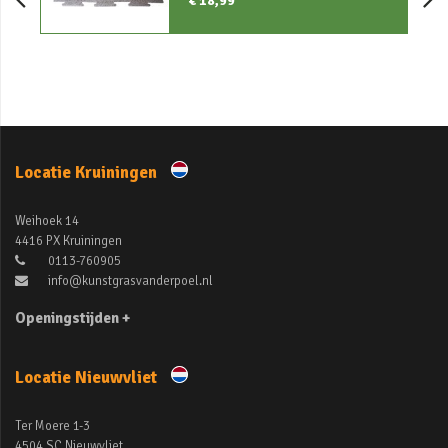
€ 18,99
Locatie Kruiningen
Weihoek 14
4416 PX Kruiningen
0113-760905
info@kunstgrasvanderpoel.nl
Openingstijden +
Locatie Nieuwvliet
Ter Moere 1-3
4504 SC Nieuwvliet