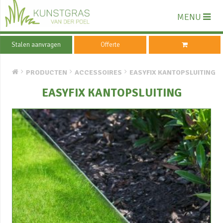
MENU
Stalen aanvragen
Offerte
PRODUCTEN
ACCESSOIRES
EASYFIX KANTOPSLUITING
EASYFIX KANTOPSLUITING