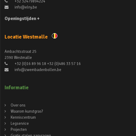
+32 32479894224
info@elny.be
Openingstijden +
Locatie Westmalle
Ambachtsstraat 25
2390 Westmalle
+32 (0)16 89 96 18 +32 (0)486 33 57 16
info@zwembadenbollen.be
Informatie
Over ons
Waarom kunstgras?
Kenniscentrum
Legservice
Projecten
Gratis stalen aanvragen