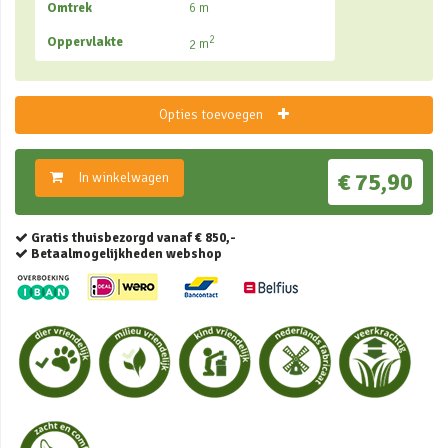
Omtrek
6
m
2
Oppervlakte
2
m
Opties toevoegen
€ 75,90
In winkelwagen
Gratis thuisbezorgd vanaf € 850,-
Betaalmogelijkheden webshop