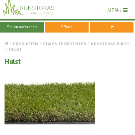
MENU
Stalen aanvragen
Offerte
PRODUCTEN
STALEN TE BESTELLEN
KUNSTGRAS HULST
HULST
Hulst