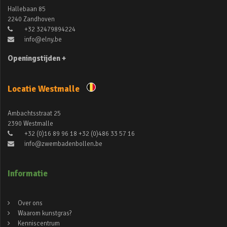
Hallebaan 85
2240 Zandhoven
+32 32479894224
info@elny.be
Openingstijden +
Locatie Westmalle
Ambachtsstraat 25
2390 Westmalle
+32 (0)16 89 96 18 +32 (0)486 33 57 16
info@zwembadenbollen.be
Informatie
Over ons
Waarom kunstgras?
Kenniscentrum