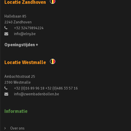
Locatie Zandhoven
Hallebaan 85
2240 Zandhoven
+32 32479894224
info@elny.be
Openingstijden +
Locatie Westmalle
Ambachtsstraat 25
2390 Westmalle
+32 (0)16 89 96 18 +32 (0)486 33 57 16
info@zwembadenbollen.be
Informatie
Over ons