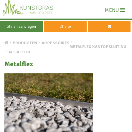
MENU
Stalen aanvragen
Offerte
PRODUCTEN
ACCESSOIRES
METALFLEX KANTOPSLUITING
METALFLEX
Metalflex