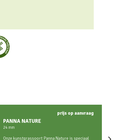
prijs op aanvraag
PANNA NATURE
24 mm
Onze kunstgrassoort Panna Nature is speciaal