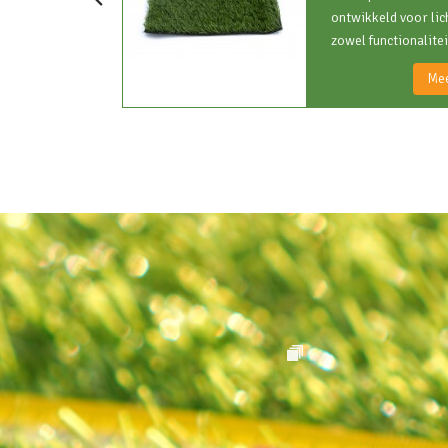
ontwikkeld voor lic
zowel functionalitei
zij[..]
Mee