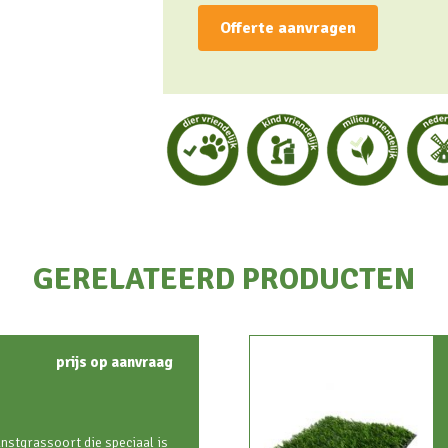
Offerte aanvragen
GERELATEERD PRODUCTEN
prijs op aanvraag
nstgrassoort die speciaal is