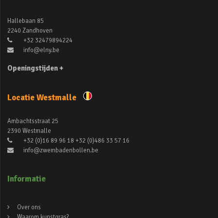
Hallebaan 85
2240 Zandhoven
+32 32479894224
info@elny.be
Openingstijden +
Locatie Westmalle
Ambachtsstraat 25
2390 Westmalle
+32 (0)16 89 96 18 +32 (0)486 33 57 16
info@zwembadenbollen.be
Informatie
Over ons
Waarom kunstgras?