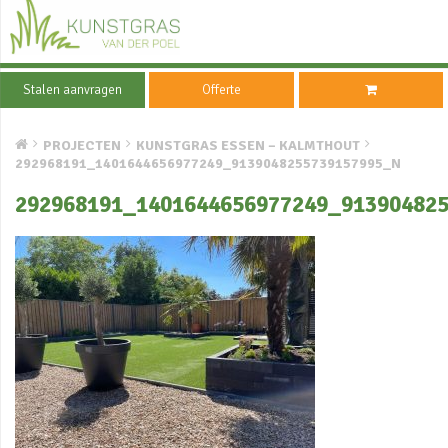
Stalen aanvragen
Offerte
PROJECTEN
KUNSTGRAS ESSEN – KALMTHOUT
292968191_1401644656977249_9139048255739157995_N
292968191_1401644656977249_91390482