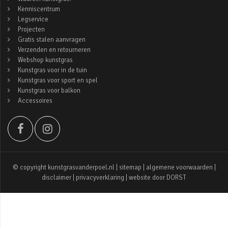
Kenniscentrum
Legservice
Projecten
Gratis stalen aanvragen
Verzenden en retourneren
Webshop kunstgras
Kunstgras voor in de tuin
Kunstgras voor sport en spel
Kunstgras voor balkon
Accessoires
© copyright kunstgrasvanderpoel.nl |
sitemap
|
algemene voorwaarden
|
disclaimer
|
privacyverklaring
| website door
DORST