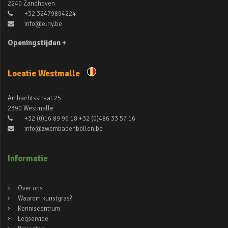
2240 Zandhoven
+32 32479894224
info@elny.be
Openingstijden +
Locatie Westmalle
Ambachtsstraat 25
2390 Westmalle
+32 (0)16 89 96 18 +32 (0)486 33 57 16
info@zwembadenbollen.be
Informatie
Over ons
Waarom kunstgras?
Kenniscentrum
Legservice