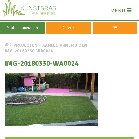
MENU
Stalen aanvragen
Offerte
PROJECTEN
AANLEG ARNEMUIDEN
IMG-20180330-WA0024
IMG-20180330-WA0024