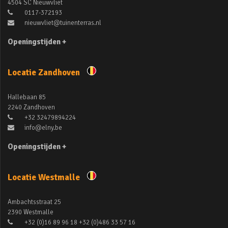
4504 SC Nieuwvliet
0117-372193
nieuwvliet@tuinenterras.nl
Openingstijden +
Locatie Zandhoven
Hallebaan 85
2240 Zandhoven
+32 32479894224
info@elny.be
Openingstijden +
Locatie Westmalle
Ambachtsstraat 25
2390 Westmalle
+32 (0)16 89 96 18 +32 (0)486 33 57 16