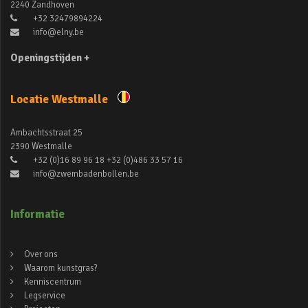
2240 Zandhoven
+32 32479894224
info@elny.be
Openingstijden +
Locatie Westmalle
Ambachtsstraat 25
2390 Westmalle
+32 (0)16 89 96 18 +32 (0)486 33 57 16
info@zwembadenbollen.be
Informatie
Over ons
Waarom kunstgras?
Kenniscentrum
Legservice