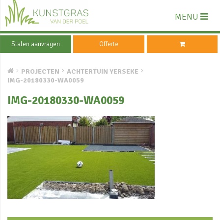
MENU
Stalen aanvragen
Offerte
PROJECTEN
ACHTERTUIN YERSEKE
IMG-20180330-WA0059
IMG-20180330-WA0059