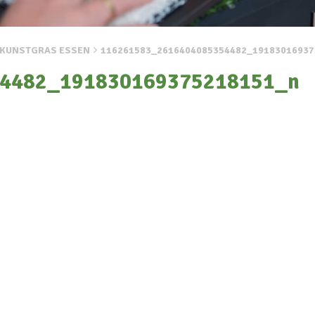
– KUNSTGRAS ESSEN
116261583_2616404085354482_1918301693
4482_191830169375218151_n