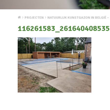
PROJECTEN
NATUURLIJK KUNSTGAZON IN BELGIË 
116261583_261640408535