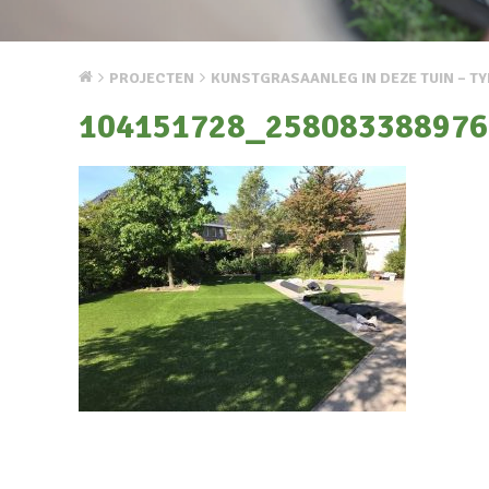
PROJECTEN
KUNSTGRASAANLEG IN DEZE TUIN – T
104151728_258083388976