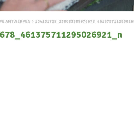
YPE ANTWERPEN
104151728_258083388976678_461375711295026
678_461375711295026921_n