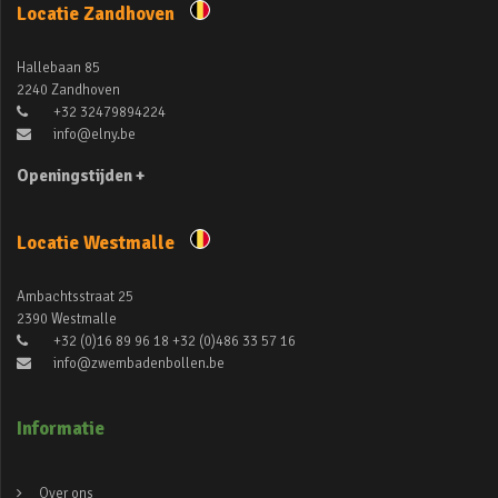
Locatie Zandhoven
Hallebaan 85
2240 Zandhoven
+32 32479894224
info@elny.be
Openingstijden +
Locatie Westmalle
Ambachtsstraat 25
2390 Westmalle
+32 (0)16 89 96 18 +32 (0)486 33 57 16
info@zwembadenbollen.be
Informatie
Over ons