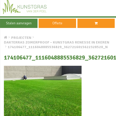
Stalen aanvragen
Offerte
PROJECTEN
DAKTERRAS ZOMERPROOF – KUNSTGRAS RENESSE IN EKEREN
174106477_1116048885536829_3627216015622328520_N
174106477_1116048885536829_36272160