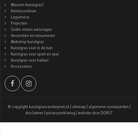
Waarom kunstgras?
Kenniscentrum
Legservice
Projecten
Gratis stalen aanvragen
Verzenden en retourneren
Webshop kunstgras
Kunstgras voor in de tuin
Kunstgras voor sport en spel
Kunstgras voor balkon
Accessoires
© copyright kunstgrasvanderpoel.nl |
sitemap
|
algemene voorwaarden
|
disclaimer
|
privacyverklaring
| website door
DORST