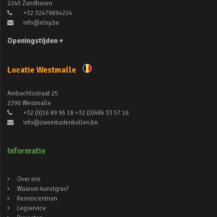
2240 Zandhoven
+32 32479894224
info@elny.be
Openingstijden +
Locatie Westmalle
Ambachtsstraat 25
2390 Westmalle
+32 (0)16 89 96 18 +32 (0)486 33 57 16
info@zwembadenbollen.be
Informatie
Over ons
Waarom kunstgras?
Kenniscentrum
Legservice