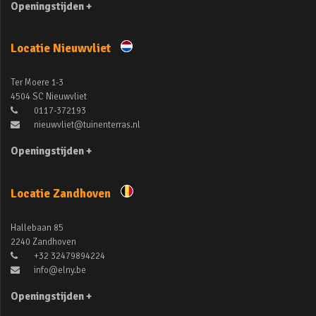
Openingstijden +
Locatie Nieuwvliet
Ter Moere 1-3
4504 SC Nieuwvliet
0117-372193
nieuwvliet@tuinenterras.nl
Openingstijden +
Locatie Zandhoven
Hallebaan 85
2240 Zandhoven
+32 32479894224
info@elny.be
Openingstijden +