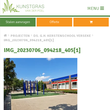
MENU
Stalen aanvragen
Offerte
PROJECTEN
DS. G.H. KERSTENSCHOOL YERSEKE
IMG_20230706_094218_405[1]
IMG_20230706_094218_405[1]