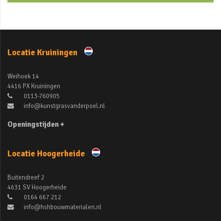
Locatie Kruiningen
Weihoek 14
4416 PX Kruiningen
0113-760905
info@kunstgrasvanderpoel.nl
Openingstijden +
Locatie Hoogerheide
Buitendreef 2
4631 SV Hoogerheide
0164 667 212
info@hshbouwmaterialen.nl