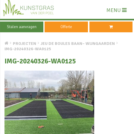
MENU
Stalen aanvragen
Offerte
PROJECTEN
JEU DE BOULES BAAN– WIJNGAARDEN
IMG-20240326-WA0125
IMG-20240326-WA0125