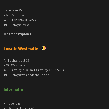
Hallebaan 85
2240 Zandhoven
+32 32479894224
info@elny.be
Openingstijden +
Locatie Westmalle
Ambachtsstraat 25
2390 Westmalle
+32 (0)16 89 96 18 +32 (0)486 33 57 16
info@zwembadenbollen.be
Informatie
Over ons
Waarom kunstgras?