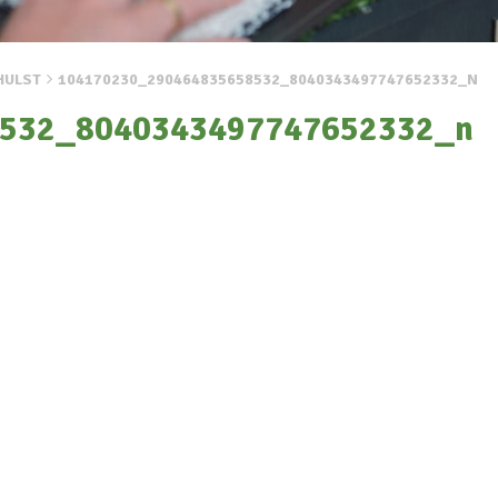
HULST
104170230_290464835658532_8040343497747652332_N
532_8040343497747652332_n