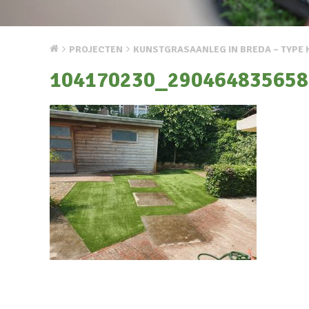
PROJECTEN
KUNSTGRASAANLEG IN BREDA – TYPE 
104170230_290464835658