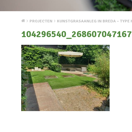
PROJECTEN
KUNSTGRASAANLEG IN BREDA – TYPE 
104296540_268607047167