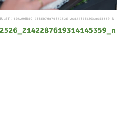
HULST
104296540_2686070471672526_2142287619314145359_N
2526_2142287619314145359_n