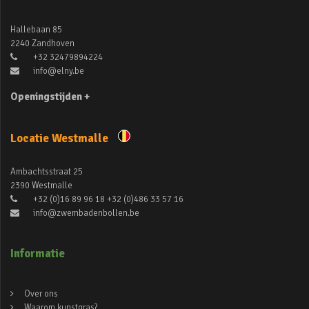
Hallebaan 85
2240 Zandhoven
+32 32479894224
info@elny.be
Openingstijden +
Locatie Westmalle
Ambachtsstraat 25
2390 Westmalle
+32 (0)16 89 96 18 +32 (0)486 33 57 16
info@zwembadenbollen.be
Informatie
Over ons
Waarom kunstgras?