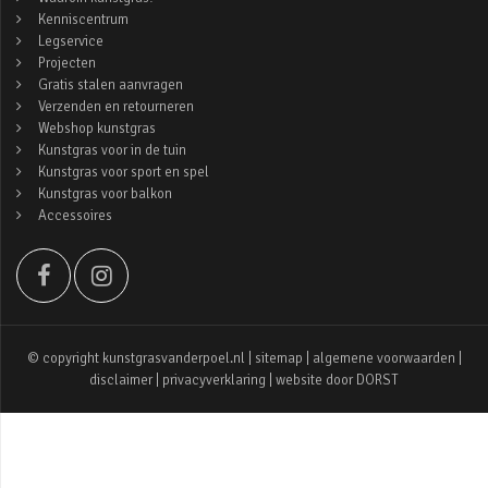
Kenniscentrum
Legservice
Projecten
Gratis stalen aanvragen
Verzenden en retourneren
Webshop kunstgras
Kunstgras voor in de tuin
Kunstgras voor sport en spel
Kunstgras voor balkon
Accessoires
© copyright kunstgrasvanderpoel.nl |
sitemap
|
algemene voorwaarden
|
disclaimer
|
privacyverklaring
| website door
DORST