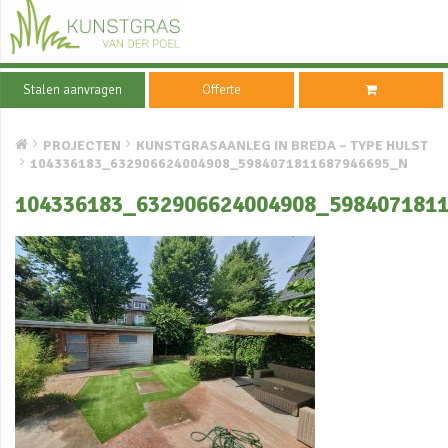
Stalen aanvragen
Offerte
PROJECTEN
KUNSTGRASAANLEG IN BREDA – TYPE HULST
104336183_632906624004908_5984071811687946695_N
104336183_632906624004908_598407181