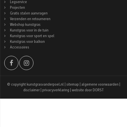
Legservice
Projecten
Gratis stalen aanvragen
Verzenden en retourneren
Webshop kunstgras
Kunstgras voor in de tuin
Kunstgras voor sport en spel
Kunstgras voor balkon
Accessoires
© copyright kunstgrasvanderpoel.nl |
sitemap
|
algemene voorwaarden
|
disclaimer
|
privacyverklaring
| website door
DORST