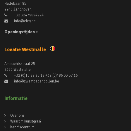
Hallebaan 85
2240 Zandhoven
+32 32479894224
info@elny.be
Openingstijden +
Locatie Westmalle
Ambachtsstraat 25
2390 Westmalle
+32 (0)16 89 96 18 +32 (0)486 33 57 16
info@zwembadenbollen.be
Informatie
Over ons
Waarom kunstgras?
Kenniscentrum