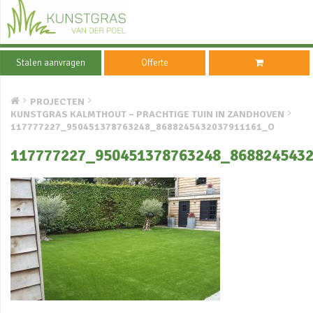
Stalen aanvragen
Offerte
PROJECTEN
KUNSTGRAS KALMTHOUT – PRACHTIGE TUIN IN ZANDHOVEN
117777227_950451378763248_8688245432037911161_O
117777227_950451378763248_868824543