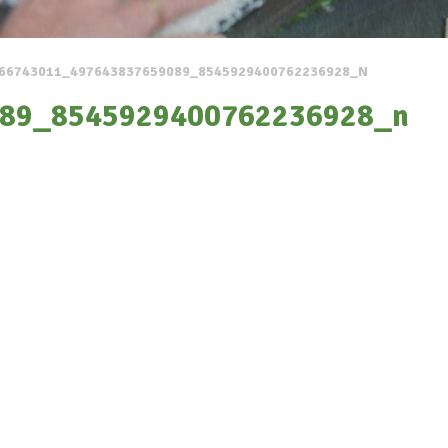
66743011_497643837659089_8545929400762236928_N
89_8545929400762236928_n