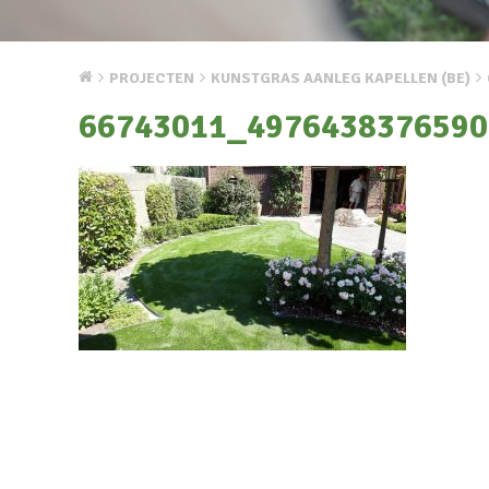
PROJECTEN
KUNSTGRAS AANLEG KAPELLEN (BE)
66743011_4976438376590