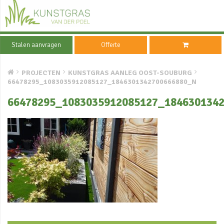
Stalen aanvragen
Offerte
PROJECTEN
KUNSTGRAS AANLEG OOST-SOUBURG
66478295_1083035912085127_1846301342700666880_N
66478295_1083035912085127_184630134