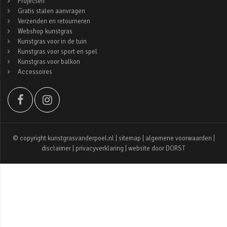
Projecten
Gratis stalen aanvragen
Verzenden en retourneren
Webshop kunstgras
Kunstgras voor in de tuin
Kunstgras voor sport en spel
Kunstgras voor balkon
Accessoires
© copyright kunstgrasvanderpoel.nl |
sitemap
|
algemene voorwaarden
|
disclaimer
|
privacyverklaring
| website door
DORST