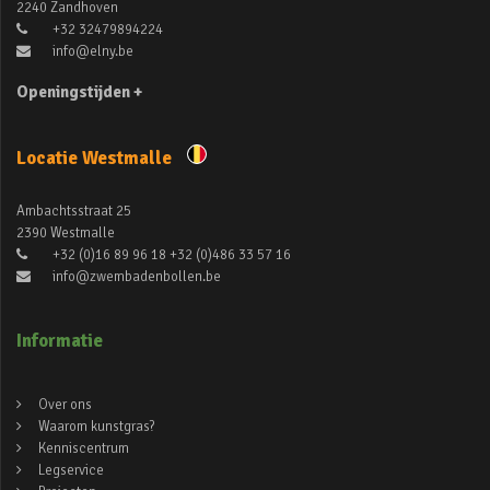
2240 Zandhoven
+32 32479894224
info@elny.be
Openingstijden +
Locatie Westmalle
Ambachtsstraat 25
2390 Westmalle
+32 (0)16 89 96 18 +32 (0)486 33 57 16
info@zwembadenbollen.be
Informatie
Over ons
Waarom kunstgras?
Kenniscentrum
Legservice