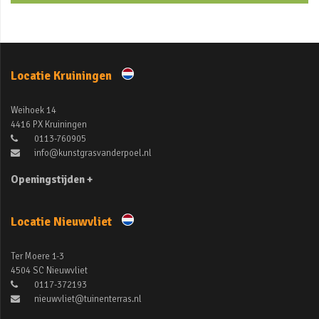
Locatie Kruiningen
Weihoek 14
4416 PX Kruiningen
0113-760905
info@kunstgrasvanderpoel.nl
Openingstijden +
Locatie Nieuwvliet
Ter Moere 1-3
4504 SC Nieuwvliet
0117-372193
nieuwvliet@tuinenterras.nl