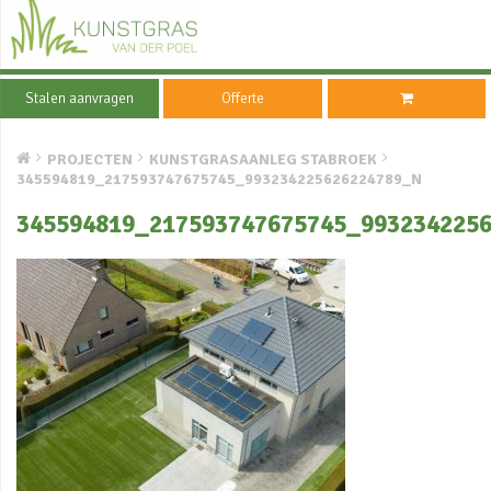
Stalen aanvragen
Offerte
PROJECTEN
KUNSTGRASAANLEG STABROEK
345594819_217593747675745_993234225626224789_N
345594819_217593747675745_993234225