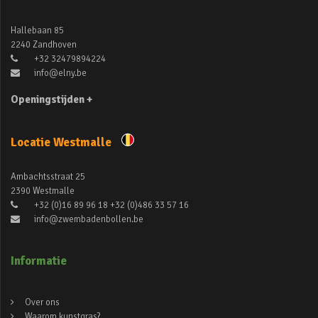
Hallebaan 85
2240 Zandhoven
+32 32479894224
info@elny.be
Openingstijden +
Locatie Westmalle
Ambachtsstraat 25
2390 Westmalle
+32 (0)16 89 96 18 +32 (0)486 33 57 16
info@zwembadenbollen.be
Informatie
Over ons
Waarom kunstgras?