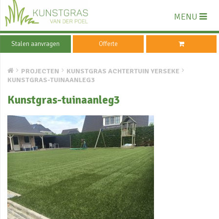
MENU
Stalen aanvragen
Offerte
PROJECTEN
KUNSTGRAS ACHTERTUIN YERSEKE
KUNSTGRAS-TUINAANLEG3
Kunstgras-tuinaanleg3