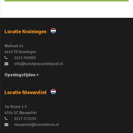
Locatie Kruiningen
Weihoek 14
4416 PX Kruiningen
0113-760905
info@kunstgrasvanderpoel.nl
Openingstijden +
Locatie Nieuwvliet
Ter Moere 1-3
4504 SC Nieuwvliet
0117-372193
nieuwvliet@tuinenterras.nl