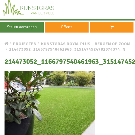
Stalen aanvragen
Offerte
PROJECTEN
KUNSTGRAS ROYAL PLUS – BERGEN OP ZOOM
214473052_1166797540461963_3151474524782374374_N
214473052_1166797540461963_31514745