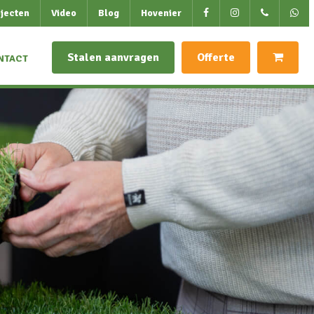
jecten
Video
Blog
Hovenier
Stalen aanvragen
Offerte
NTACT