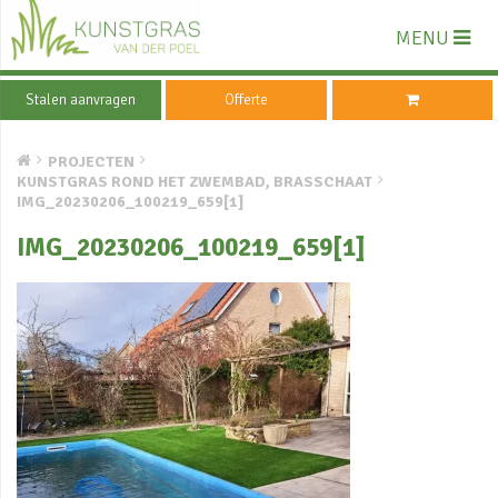
MENU
Stalen aanvragen
Offerte
PROJECTEN
KUNSTGRAS ROND HET ZWEMBAD, BRASSCHAAT
IMG_20230206_100219_659[1]
IMG_20230206_100219_659[1]