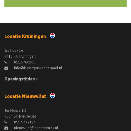
Locatie Kruiningen
Weihoek 14
4416 PX Kruiningen
0113-760905
info@kunstgrasvanderpoel.nl
Openingstijden +
Locatie Nieuwvliet
Ter Moere 1-3
4504 SC Nieuwvliet
0117-372193
nieuwvliet@tuinenterras.nl