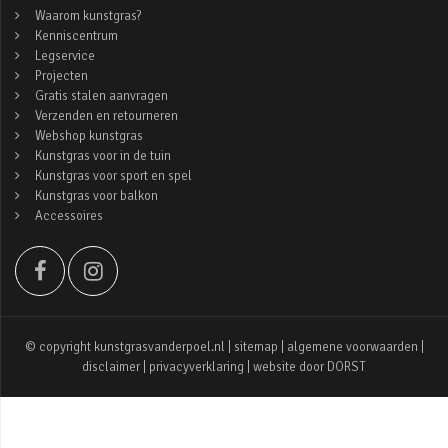
Waarom kunstgras?
Kenniscentrum
Legservice
Projecten
Gratis stalen aanvragen
Verzenden en retourneren
Webshop kunstgras
Kunstgras voor in de tuin
Kunstgras voor sport en spel
Kunstgras voor balkon
Accessoires
© copyright kunstgrasvanderpoel.nl |
sitemap
|
algemene voorwaarden
|
disclaimer
|
privacyverklaring
| website door
DORST