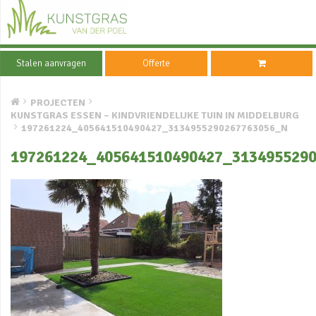
Stalen aanvragen
Offerte
PROJECTEN
KUNSTGRAS ESSEN – KINDVRIENDELIJKE TUIN IN MIDDELBURG
197261224_405641510490427_3134955290267763056_N
197261224_405641510490427_313495529