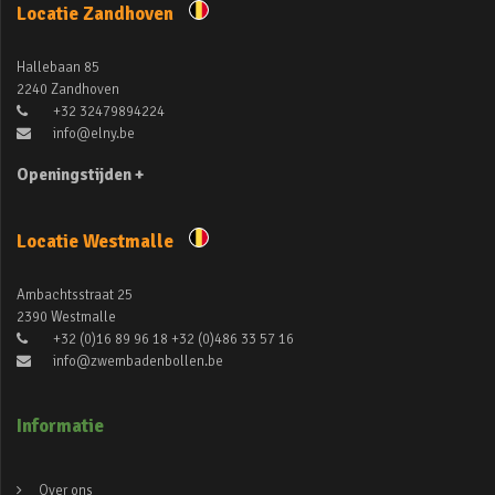
Locatie Zandhoven
Hallebaan 85
2240 Zandhoven
+32 32479894224
info@elny.be
Openingstijden +
Locatie Westmalle
Ambachtsstraat 25
2390 Westmalle
+32 (0)16 89 96 18 +32 (0)486 33 57 16
info@zwembadenbollen.be
Informatie
Over ons