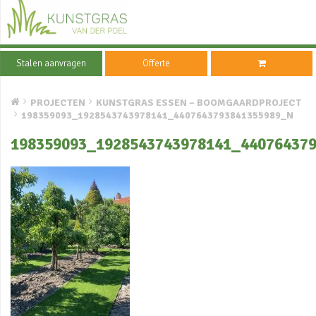
Stalen aanvragen
Offerte
PROJECTEN
KUNSTGRAS ESSEN – BOOMGAARDPROJECT
198359093_1928543743978141_4407643793841355989_N
198359093_1928543743978141_44076437