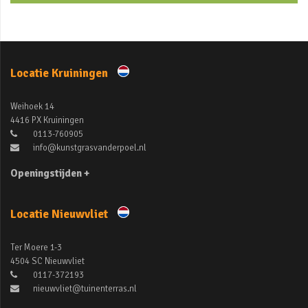
Locatie Kruiningen
Weihoek 14
4416 PX Kruiningen
0113-760905
info@kunstgrasvanderpoel.nl
Openingstijden +
Locatie Nieuwvliet
Ter Moere 1-3
4504 SC Nieuwvliet
0117-372193
nieuwvliet@tuinenterras.nl