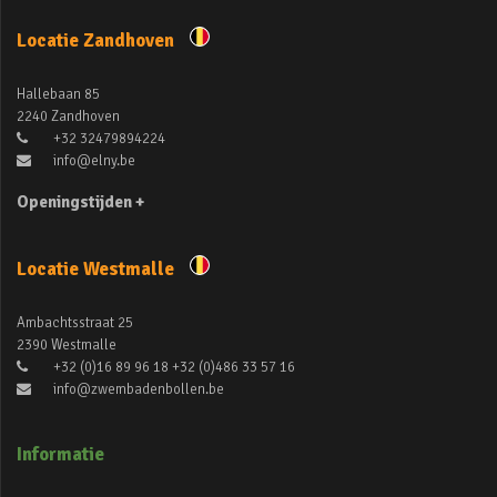
Locatie Zandhoven
Hallebaan 85
2240 Zandhoven
+32 32479894224
info@elny.be
Openingstijden +
Locatie Westmalle
Ambachtsstraat 25
2390 Westmalle
+32 (0)16 89 96 18 +32 (0)486 33 57 16
info@zwembadenbollen.be
Informatie