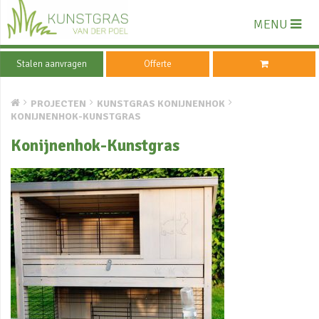
MENU
Stalen aanvragen
Offerte
PROJECTEN
KUNSTGRAS KONIJNENHOK
KONIJNENHOK-KUNSTGRAS
Konijnenhok-Kunstgras