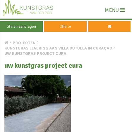
MENU
Stalen aanvragen
Offerte
PROJECTEN
KUNSTGRAS LEVERING AAN VILLA BUTUELA IN CURAÇAO
UW KUNSTGRAS PROJECT CURA
uw kunstgras project cura