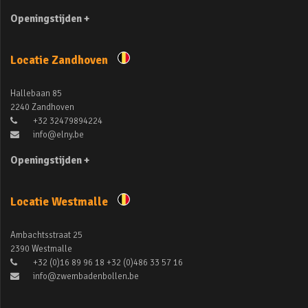
Openingstijden +
Locatie Zandhoven
Hallebaan 85
2240 Zandhoven
+32 32479894224
info@elny.be
Openingstijden +
Locatie Westmalle
Ambachtsstraat 25
2390 Westmalle
+32 (0)16 89 96 18 +32 (0)486 33 57 16
info@zwembadenbollen.be