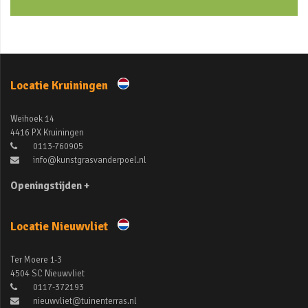
Locatie Kruiningen
Weihoek 14
4416 PX Kruiningen
0113-760905
info@kunstgrasvanderpoel.nl
Openingstijden +
Locatie Nieuwvliet
Ter Moere 1-3
4504 SC Nieuwvliet
0117-372193
nieuwvliet@tuinenterras.nl