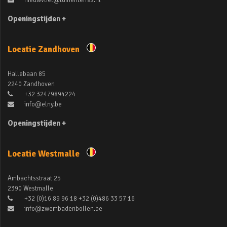
nieuwvliet@tuinenterras.nl
Openingstijden +
Locatie Zandhoven
Hallebaan 85
2240 Zandhoven
+32 32479894224
info@elny.be
Openingstijden +
Locatie Westmalle
Ambachtsstraat 25
2390 Westmalle
+32 (0)16 89 96 18 +32 (0)486 33 57 16
info@zwembadenbollen.be