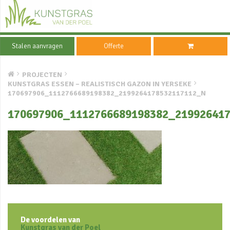
Stalen aanvragen
Offerte
PROJECTEN
KUNSTGRAS ESSEN – REALISTISCH GAZON IN YERSEKE
170697906_1112766689198382_2199264178532117112_N
170697906_1112766689198382_21992641
De voordelen van
Kunstgras van der Poel