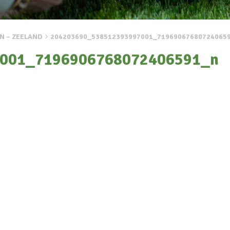
N – ZEELAND
204203690_538512393997001_71969067680724065
001_7196906768072406591_n