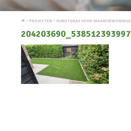
PROJECTEN
KUNSTGRAS VOOR VAKANTIEWONINGE
204203690_538512393997