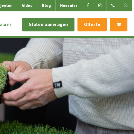
jecten
Video
Blog
Hovenier
Stalen aanvragen
Offerte
NTACT