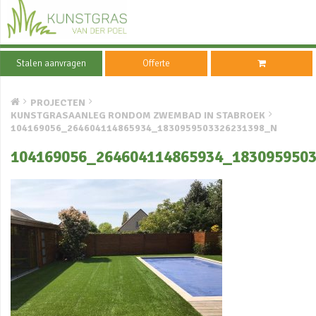
Stalen aanvragen
Offerte
PROJECTEN
KUNSTGRASAANLEG RONDOM ZWEMBAD IN STABROEK
104169056_264604114865934_1830959503326231398_N
104169056_264604114865934_183095950