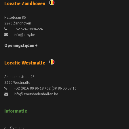
Locatie Zandhoven
Hallebaan 85
2240 Zandhoven
+32 32479894224
info@elny.be
Openingstijden +
Locatie Westmalle
Ambachtsstraat 25
2390 Westmalle
+32 (0)16 89 96 18 +32 (0)486 33 57 16
info@zwembadenbollen.be
Informatie
Over ons