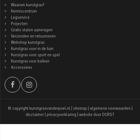
Waarom kunstgras?
Kenniscentrum
Legservice
Projecten
Gratis stalen aanvragen
Verzenden en retourneren
Webshop kunstgras
Kunstgras voor in de tuin
Kunstgras voor sport en spel
Kunstgras voor balkon
Accessoires
© copyright kunstgrasvanderpoel.nl |
sitemap
|
algemene voorwaarden
|
disclaimer
|
privacyverklaring
| website door
DORST