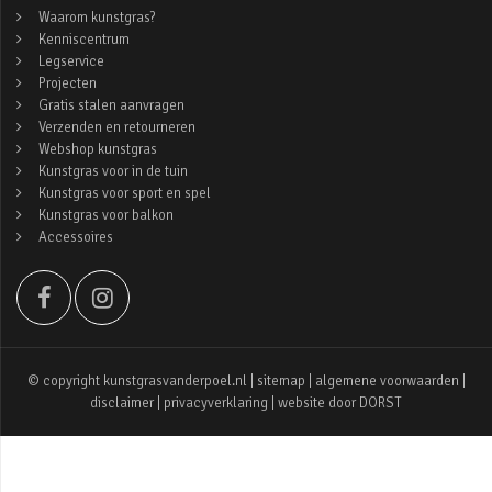
Waarom kunstgras?
Kenniscentrum
Legservice
Projecten
Gratis stalen aanvragen
Verzenden en retourneren
Webshop kunstgras
Kunstgras voor in de tuin
Kunstgras voor sport en spel
Kunstgras voor balkon
Accessoires
© copyright kunstgrasvanderpoel.nl |
sitemap
|
algemene voorwaarden
|
disclaimer
|
privacyverklaring
| website door
DORST