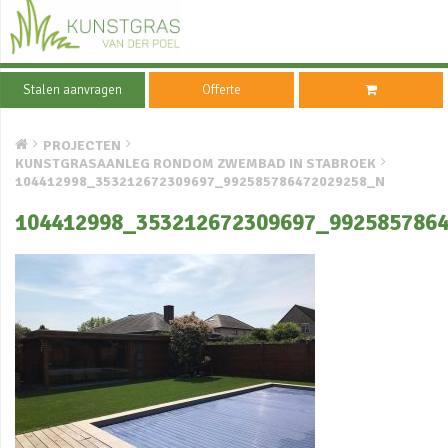
Stalen aanvragen
Offerte
PROJECTEN
KUNSTGRASAANLEG RONDOM ZWEMBAD IN STABROEK
104412998_353212672309697_992585786472029258_N
104412998_353212672309697_992585786