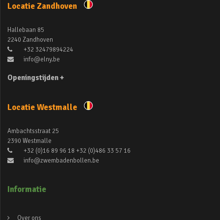
Locatie Zandhoven
Hallebaan 85
2240 Zandhoven
+32 32479894224
info@elny.be
Openingstijden +
Locatie Westmalle
Ambachtsstraat 25
2390 Westmalle
+32 (0)16 89 96 18 +32 (0)486 33 57 16
info@zwembadenbollen.be
Informatie
Over ons