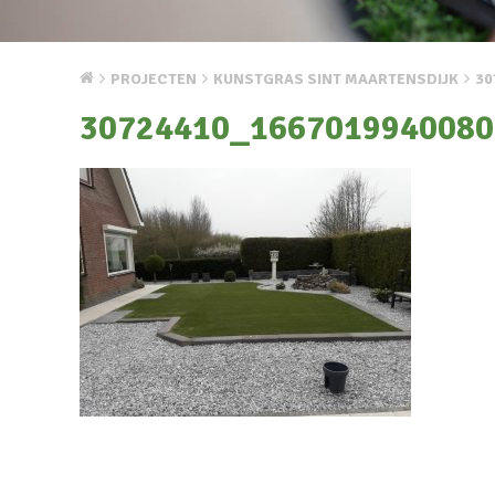
PROJECTEN
KUNSTGRAS SINT MAARTENSDIJK
30
30724410_1667019940080