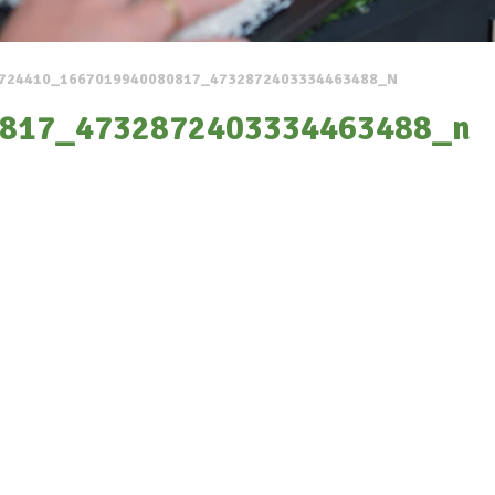
724410_1667019940080817_4732872403334463488_N
817_4732872403334463488_n