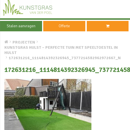
Stalen aanvragen
Offerte
PROJECTEN
KUNSTGRAS HULST – PERFECTE TUIN MET SPEELTOESTEL IN
HULST
172631216_1114814392326945_7377214582962972667_N
172631216_1114814392326945_73772145