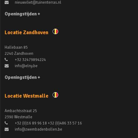
nieuwvliet@tuinenterras.nl
Openingstijden +
Locatie Zandhoven
Hallebaan 85
2240 Zandhoven
+32 32479894224
info@elny.be
Openingstijden +
Locatie Westmalle
Ambachtsstraat 25
2390 Westmalle
+32 (0)16 89 96 18 +32 (0)486 33 57 16
info@zwembadenbollen.be