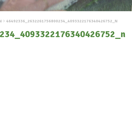
N
46492336_2632261756800234_4093322176340426752_N
234_4093322176340426752_n