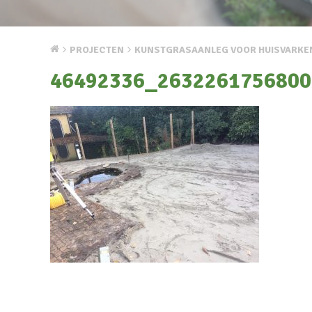
PROJECTEN
KUNSTGRASAANLEG VOOR HUISVARKE
46492336_2632261756800