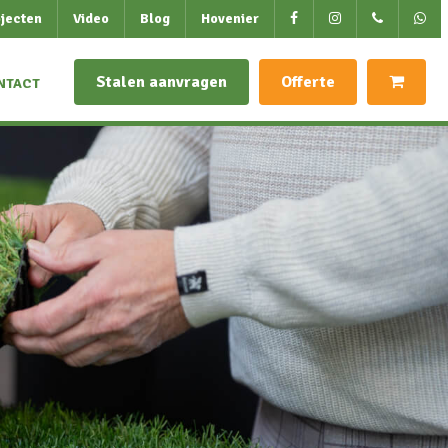
jecten
Video
Blog
Hovenier
Stalen aanvragen
Offerte
NTACT