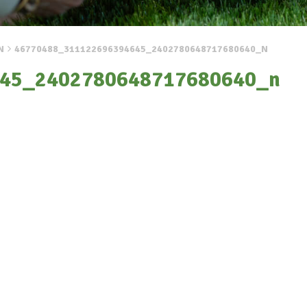
N
46770488_311122696394645_2402780648717680640_N
45_2402780648717680640_n