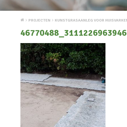
PROJECTEN
KUNSTGRASAANLEG VOOR HUISVARKE
46770488_3111226963946