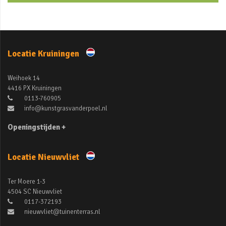
Locatie Kruiningen
Weihoek 14
4416 PX Kruiningen
0113-760905
info@kunstgrasvanderpoel.nl
Openingstijden +
Locatie Nieuwvliet
Ter Moere 1-3
4504 SC Nieuwvliet
0117-372193
nieuwvliet@tuinenterras.nl