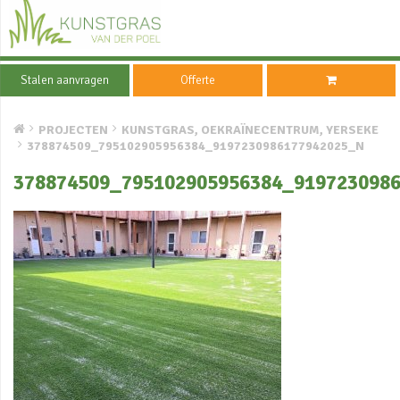
Stalen aanvragen
Offerte
PROJECTEN
KUNSTGRAS, OEKRAÏNECENTRUM, YERSEKE
378874509_795102905956384_9197230986177942025_N
378874509_795102905956384_919723098