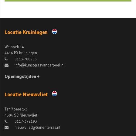
Locatie Kruiningen
Weihoek 14
4416 PX Kruiningen
0113-760905
info@kunstgrasvanderpoel.nl
Openingstijden +
Locatie Nieuwvliet
Ter Moere 1-3
4504 SC Nieuwvliet
0117-372193
nieuwvliet@tuinenterras.nl