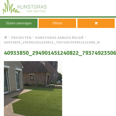
Stalen aanvragen
Offerte
PROJECTEN
KUNSTGRAS AANLEG BELGIË
40933850_294901451240822_7937492350652121088_N
40933850_294901451240822_7937492350