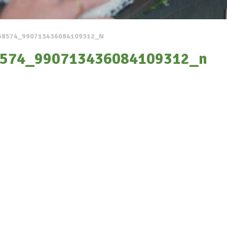
68574_990713436084109312_N
574_990713436084109312_n