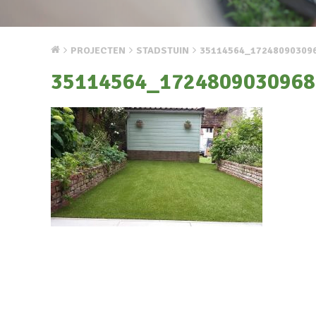
PROJECTEN
STADSTUIN
35114564_17248090309
35114564_1724809030968