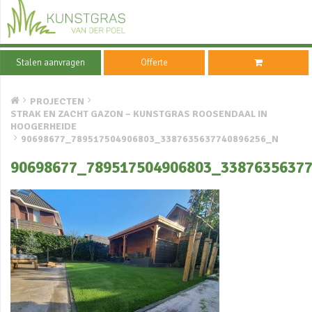
Stalen aanvragen
Offerte
PROJECTEN
STRAK EN ZACHT GAZON – KUNSTGRAS ROOSENDAAL IN
HOOGERHEIDE
90698677_789517504906803_3387635637740896256_N
90698677_789517504906803_3387635637