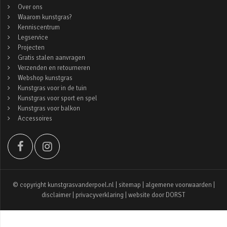
Over ons
Waarom kunstgras?
Kenniscentrum
Legservice
Projecten
Gratis stalen aanvragen
Verzenden en retourneren
Webshop kunstgras
Kunstgras voor in de tuin
Kunstgras voor sport en spel
Kunstgras voor balkon
Accessoires
© copyright kunstgrasvanderpoel.nl |
sitemap
|
algemene voorwaarden
|
disclaimer
|
privacyverklaring
| website door
DORST