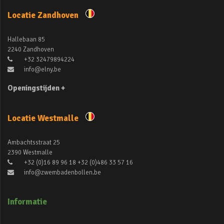
Locatie Zandhoven
Hallebaan 85
2240 Zandhoven
+32 32479894224
info@elny.be
Openingstijden +
Locatie Westmalle
Ambachtsstraat 25
2390 Westmalle
+32 (0)16 89 96 18 +32 (0)486 33 57 16
info@zwembadenbollen.be
Informatie