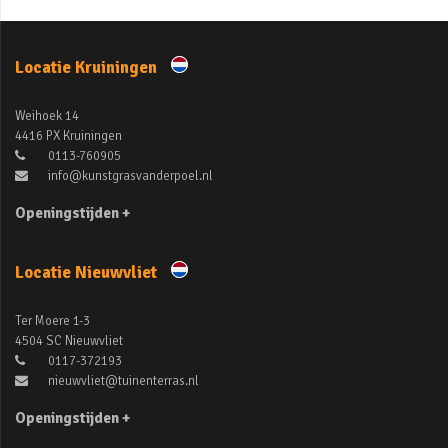
Locatie Kruiningen
Weihoek 14
4416 PX Kruiningen
0113-760905
info@kunstgrasvanderpoel.nl
Openingstijden +
Locatie Nieuwvliet
Ter Moere 1-3
4504 SC Nieuwvliet
0117-372193
nieuwvliet@tuinenterras.nl
Openingstijden +