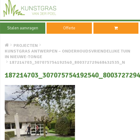
Stalen aanvragen
Offerte
PROJECTEN
KUNSTGRAS ANTWERPEN – ONDERHOUDSVRIENDELIJKE TUIN
IN NIEUWE-TONGE
187214703_307075754192540_800372729468432535_N
187214703_307075754192540_800372729