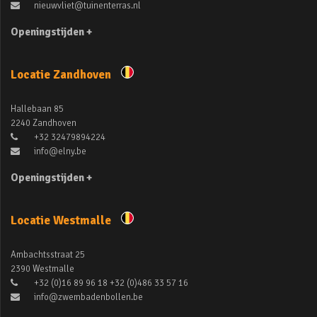
nieuwvliet@tuinenterras.nl
Openingstijden +
Locatie Zandhoven
Hallebaan 85
2240 Zandhoven
+32 32479894224
info@elny.be
Openingstijden +
Locatie Westmalle
Ambachtsstraat 25
2390 Westmalle
+32 (0)16 89 96 18 +32 (0)486 33 57 16
info@zwembadenbollen.be