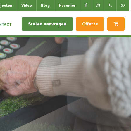
jecten
Video
Blog
Hovenier
Stalen aanvragen
Offerte
NTACT