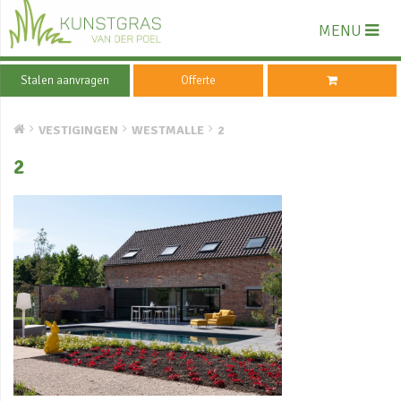
MENU
Stalen aanvragen
Offerte
VESTIGINGEN
WESTMALLE
2
2