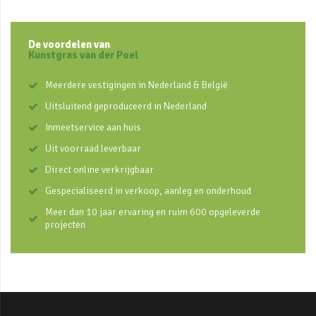
De voordelen van
Kunstgras van der Poel
Meerdere vestigingen in Nederland & België
Uitsluitend geproduceerd in Nederland
Inmeetservice aan huis
Uit voorraad leverbaar
Direct online verkrijgbaar
Gespecialiseerd in verkoop, aanleg en onderhoud
Meer dan 10 jaar ervaring en ruim 600 opgeleverde
projecten